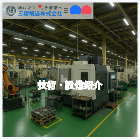
内
容
を
ス
キ
ッ
プ
技術・設備紹介