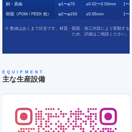
銅・真鍮
φ1〜φ70
±0.02〜0.03mm
1〜2
樹脂（POM / PEEK 他）
φ2〜φ150
±0.05mm
1〜1
※ 数値はあくまで目安です。材質・図面・加工内容により変動する
ため、詳細はご相談ください。
EQUIPMENT
主な生産設備