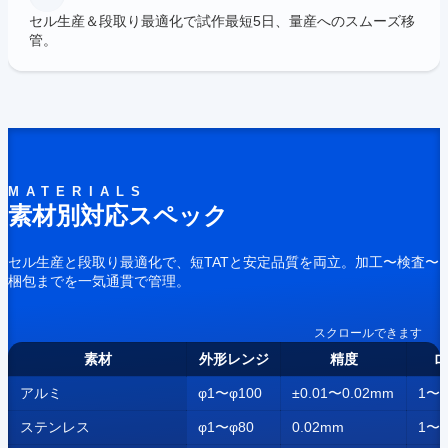
セル生産＆段取り最適化で試作最短5日、量産へのスムーズ移
管。
MATERIALS
素材別対応スペック
セル生産と段取り最適化で、短TATと安定品質を両立。加工〜検査〜
梱包までを一気通貫で管理。
スクロールできます
素材
外形レンジ
精度
ロ
アルミ
φ1〜φ100
±0.01〜0.02mm
1〜5
ステンレス
φ1〜φ80
0.02mm
1〜3