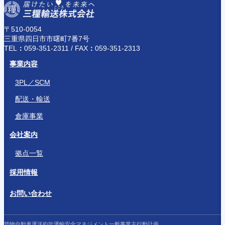
〒510-0054
三重県四日市市曙町7番7号
TEL
：
059-351-2311 /
FAX
：
059-351-2313
事業内容
3PL／SCM
配送・輸送
倉庫事業
会社案内
拠点一覧
採用情報
お問い合わせ
貨物自動車運送約款
運輸安全マネジメント
一般事業主行動計画